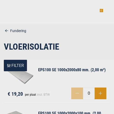
0
Fundering
VLOERISOLATIE
estiging
FILTER
EPS100 SE 1000x2000x80 mm. (2,00 m²)
g
€ 19,20
per plaat
incl. BTW
EPS100 SE 1000x2000x100 mm. (2,00