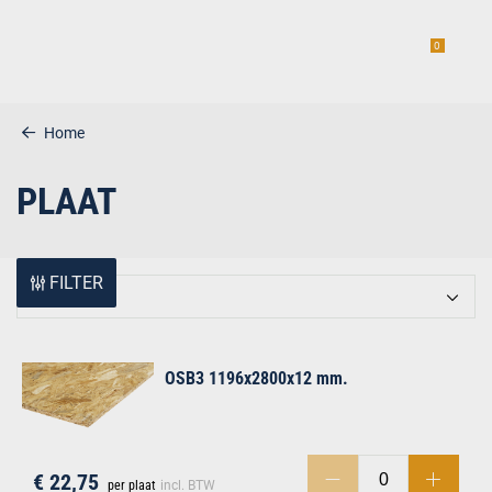
0
Home
PLAAT
estiging
FILTER
Relevantie
g
OSB3 1196x2800x12 mm.
€ 22,75
per plaat
incl. BTW