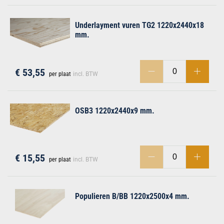
Underlayment vuren TG2 1220x2440x18
mm.
€ 53,55
per plaat
incl. BTW
OSB3 1220x2440x9 mm.
€ 15,55
per plaat
incl. BTW
Populieren B/BB 1220x2500x4 mm.