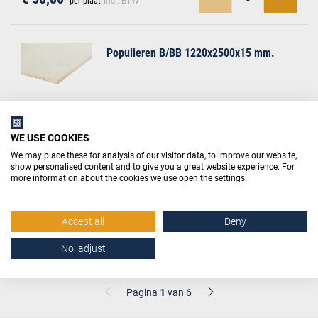
per plaat
incl. BTW
Populieren B/BB 1220x2500x15 mm.
€ 66,70
per plaat
incl. BTW
WE USE COOKIES
We may place these for analysis of our visitor data, to improve our website,
show personalised content and to give you a great website experience. For
Populieren B/BB gegrond 1220x2500x9
more information about the cookies we use open the settings.
mm.
Accept all
Deny
€ 58,75
per plaat
incl. BTW
No, adjust
Pagina
1
van 6