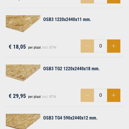
OSB3 1220x2440x11 mm.
men
€ 18,05
per plaat
incl. BTW
OSB3 TG2 1220x2440x18 mm.
€ 29,95
per plaat
incl. BTW
OSB3 TG4 590x2440x12 mm.