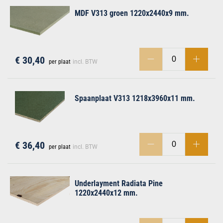
MDF V313 groen 1220x2440x9 mm.
€ 30,40
per plaat
incl. BTW
Spaanplaat V313 1218x3960x11 mm.
€ 36,40
per plaat
incl. BTW
Underlayment Radiata Pine
1220x2440x12 mm.