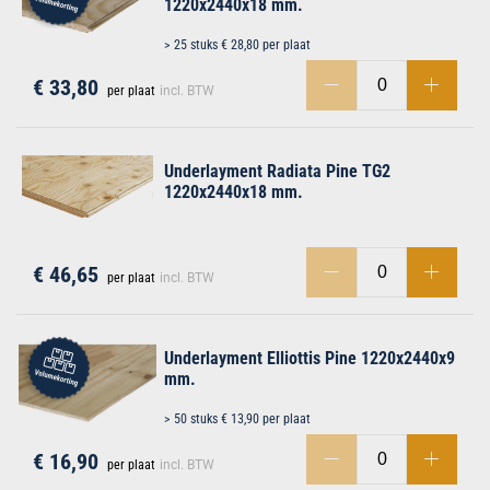
1220x2440x18 mm.
> 25 stuks € 28,80 per plaat
€ 33,80
per plaat
incl. BTW
Underlayment Radiata Pine TG2
1220x2440x18 mm.
€ 46,65
per plaat
incl. BTW
Underlayment Elliottis Pine 1220x2440x9
mm.
> 50 stuks € 13,90 per plaat
€ 16,90
per plaat
incl. BTW