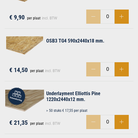
€ 9,90
per plaat
incl. BTW
OSB3 TG4 590x2440x18 mm.
€ 14,50
per plaat
incl. BTW
Underlayment Elliottis Pine
1220x2440x12 mm.
> 50 stuks € 17,55 per plaat
€ 21,35
per plaat
incl. BTW