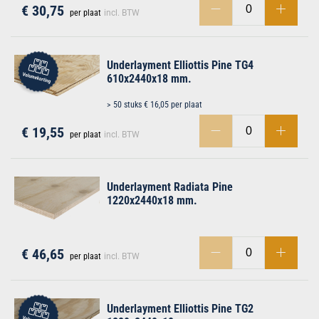
€ 30,75
per plaat
incl. BTW
Underlayment Elliottis Pine TG4
610x2440x18 mm.
> 50 stuks € 16,05 per plaat
€ 19,55
per plaat
incl. BTW
Underlayment Radiata Pine
1220x2440x18 mm.
€ 46,65
per plaat
incl. BTW
Underlayment Elliottis Pine TG2