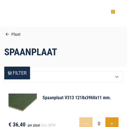
0
Plaat
SPAANPLAAT
estiging
FILTER
Relevantie
g
Spaanplaat V313 1218x3960x11 mm.
€ 36,40
per plaat
incl. BTW