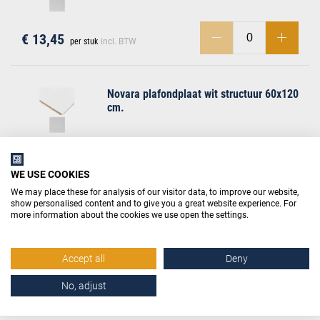
€ 13,45
per stuk
incl. BTW
Novara plafondplaat wit structuur 60x120
cm.
€ 10,65
per stuk
incl. BTW
WE USE COOKIES
We may place these for analysis of our visitor data, to improve our website,
show personalised content and to give you a great website experience. For
Agnes vouwhoek wit linnen 24x24x2600
more information about the cookies we use open the settings.
mm.
Accept all
Deny
€ 13,45
No, adjust
per stuk
incl. BTW