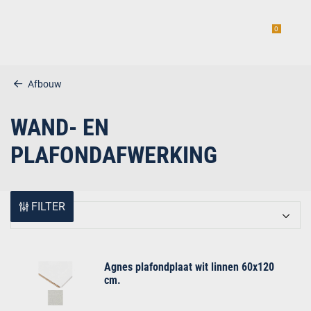
0
Afbouw
WAND- EN
estiging
PLAFONDAFWERKING
FILTER
Relevantie
g
Agnes plafondplaat wit linnen 60x120
cm.