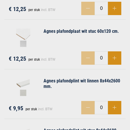
€ 12,25
per stuk
incl. BTW
Agnes plafondplaat wit stuc 60x120 cm.
men
€ 12,25
per stuk
incl. BTW
Agnes plafondplint wit linnen 8x44x2600
mm.
€ 9,95
per stuk
incl. BTW