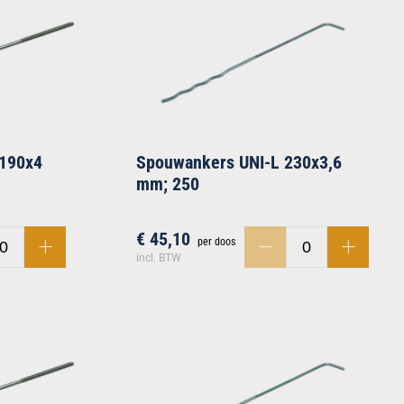
 190x4
Spouwankers UNI-L 230x3,6
mm; 250
€ 45,10
per doos
incl. BTW