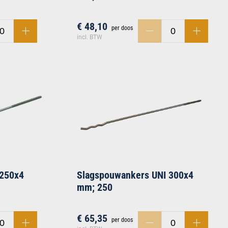
€ 48,10
per doos
incl. BTW
 250x4
Slagspouwankers UNI 300x4
mm; 250
€ 65,35
per doos