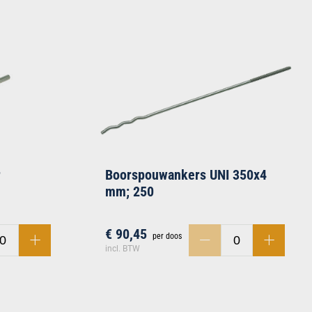
r
Boorspouwankers UNI 350x4
mm; 250
€ 90,45
per doos
incl. BTW