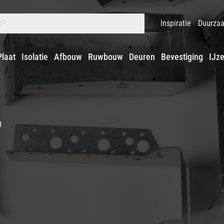
Inspiratie
Duurza
Plaat
Isolatie
Afbouw
Ruwbouw
Deuren
Bevestiging
IJz
g