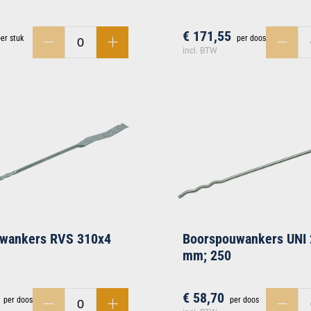
€ 171,55
er stuk
per doos
incl. BTW
uwankers RVS 310x4
Boorspouwankers UNI
mm; 250
€ 58,70
per doos
per doos