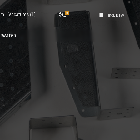
0
am
Vacatures (1)
incl. BTW
erwaren