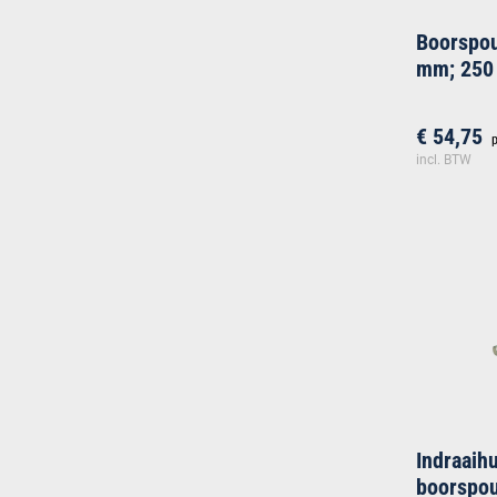
Boorspo
mm; 250
€ 54,75
incl. BTW
Indraaih
boorspo