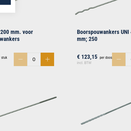
 200 mm. voor
Boorspouwankers UNI
uwankers
mm; 250
€ 123,15
 stuk
per doos
incl. BTW