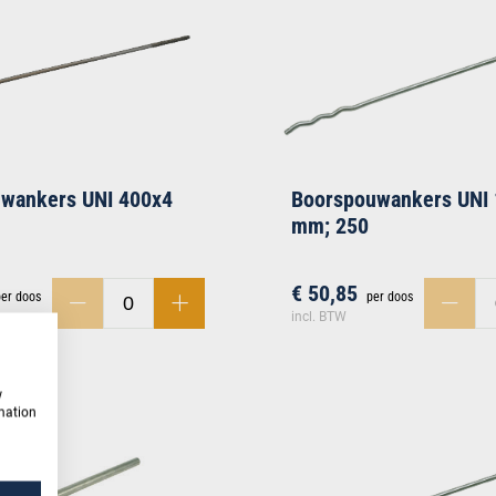
uwankers UNI 400x4
Boorspouwankers UNI
mm; 250
€ 50,85
per doos
per doos
incl. BTW
w
rmation