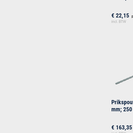
€ 22,15
p
incl. BTW
Prikspo
mm; 250
€ 163,35