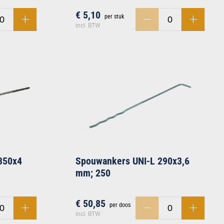
€ 5,10
per stuk
incl. BTW
350x4
Spouwankers UNI-L 290x3,6
mm; 250
€ 50,85
per doos
incl. BTW