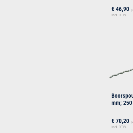
€ 46,90
incl. BTW
Boorspo
mm; 250
€ 70,20
incl. BTW