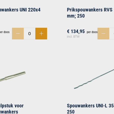
uwankers UNI 220x4
Prikspouwankers RVS
mm; 250
€ 134,95
per doos
per doos
incl. BTW
ulpstuk voor
Spouwankers UNI-L 3
uwankers
250