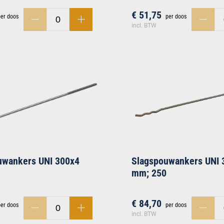
€ 51,75
per doos
per doos
incl. BTW
uwankers UNI 300x4
Slagspouwankers UNI 
mm; 250
€ 84,70
per doos
per doos
incl. BTW