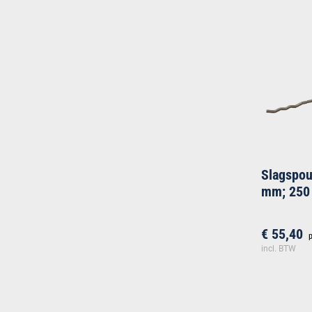
Slagspo
mm; 250
€ 55,40
incl. BTW