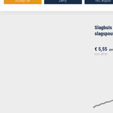
Accept all
Deny
No, adjust
Slagbuis
slagspo
€ 5,55
per
incl. BTW