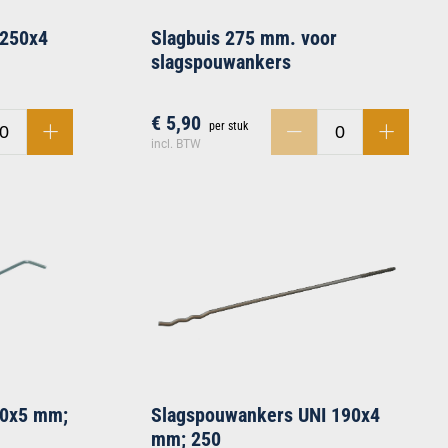
 250x4
Slagbuis 275 mm. voor
slagspouwankers
€ 5,90
per stuk
incl. BTW
50x5 mm;
Slagspouwankers UNI 190x4
mm; 250