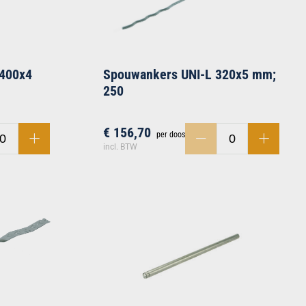
 400x4
Spouwankers UNI-L 320x5 mm;
250
€ 156,70
per doos
incl. BTW