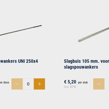
uwankers UNI 250x4
Slagbuis 105 mm. voo
slagspouwankers
€ 5,20
per doos
per stuk
incl. BTW