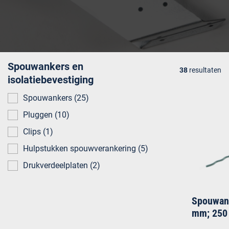
Meranti bewerkt
Spaanplaat
Wat wil je isoleren?
Trappen
Lood en loodvervanger
Pluggen
Kozijn- en raamhout
MDF
Stucen
Folies
Verankering
Lijstwerk
Board
Tegel
Draadeinden
Spouwankers en
38
resultaten
isolatiebevestiging
Aftimmerhout
Deurplaten
Lijmen, kitten en
purschuimen
Spouwankers
25
Gevelbeplating
Pluggen
10
Chemie
Clips
1
Panelen en werkbladen
Hulpstukken spouwverankering
5
Drukverdeelplaten
2
Spouwank
mm; 250