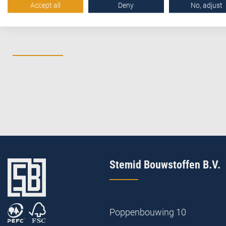
Accept all
Deny
No, adjust
Stemid Bouwstoffen B.V.
Poppenbouwing 10