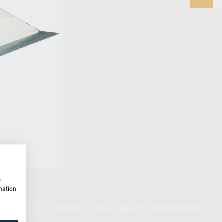
w
rmation
VANAF €1500,- GRATIS VERZENDING