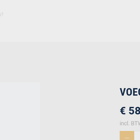
Inspiratie
Duurza
Plaat
Isolatie
Afbouw
Ruwbouw
Deuren
Bevestiging
IJz
VOE
€ 5
incl. B