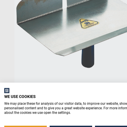
Meranti bewerkt
Spaanplaat
Wat wil je isoleren?
Trappen
Lood en loodvervanger
Pluggen
Kozijn- en raamhout
MDF
Stucen
Folies
Verankering
Lijstwerk
Board
Tegel
Draadeinden
Aftimmerhout
Deurplaten
Lijmen, kitten en
purschuimen
Gevelbeplating
Chemie
Panelen en werkbladen
WE USE COOKIES
We may place these for analysis of our visitor data, to improve our website, sho
personalised content and to give you a great website experience. For more info
about the cookies we use open the settings.
SCHERPE PRIJZEN