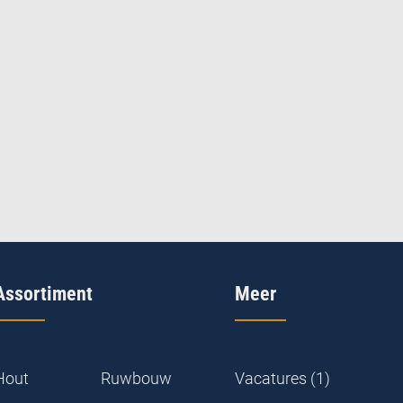
Assortiment
Meer
Hout
Ruwbouw
Vacatures (1)