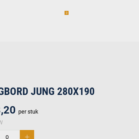
0
am
Vacatures (1)
incl. BTW
erwaren
GBORD JUNG 280X190
8,20
per stuk
TW