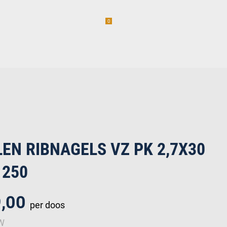
0
am
Vacatures (1)
incl. BTW
erwaren
EN RIBNAGELS VZ PK 2,7X30
 250
9,00
per doos
TW