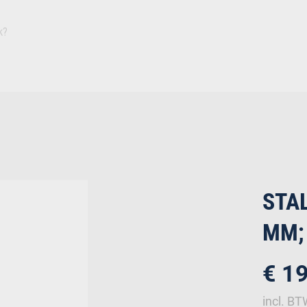
Inspiratie
Duurza
Plaat
Isolatie
Afbouw
Ruwbouw
Deuren
Bevestiging
IJz
STAL
MM;
€ 1
incl. B