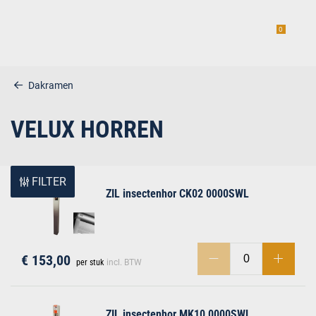
0
Dakramen
VELUX HORREN
estiging
FILTER
ZIL insectenhor CK02 0000SWL
g
€ 153,00
per stuk
incl. BTW
ZIL insectenhor MK10 0000SWL