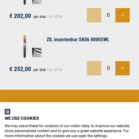
€ 202,00
per stuk
incl. BTW
ZIL insectenhor SK06 0000SWL
€ 252,00
per stuk
incl. BTW
GRATIS VERZENDING
WE USE COOKIES
Gratis verzending vanaf €1.500,-
We may place these for analysis of our visitor data, to improve our website,
show personalised content and to give you a great website experience. For
more information about the cookies we use open the settings.