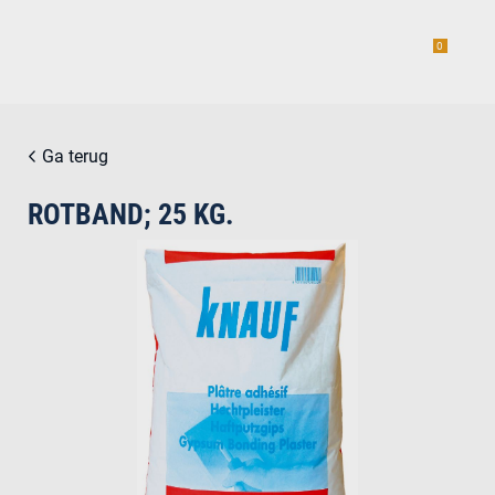
0
Ga terug
ROTBAND; 25 KG.
estiging
g