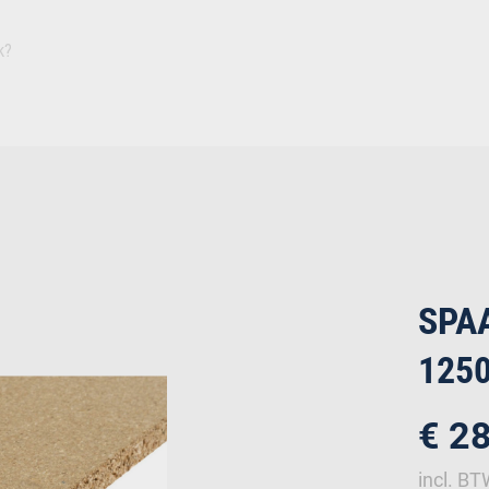
Inspiratie
Duurza
Plaat
Isolatie
Afbouw
Ruwbouw
Deuren
Bevestiging
IJz
SPA
125
€ 2
incl. B