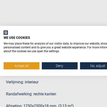
Beschrijving
WE USE COOKIES
We may place these for analysis of our visitor data, to improve our website, sho
personalised content and to give you a great website experience. For more info
about the cookies we use open the settings.
Productomschrijving
Spaanplaat standaard is verspaand hout dat met lijm tot e
Accept all
Deny
No, adjust
plaatmateriaal is geperst.
Verlijming: interieur
Randafwerking: rechte kanten
Afmeting: 1250x2500x18 mm. (3,13 m²)