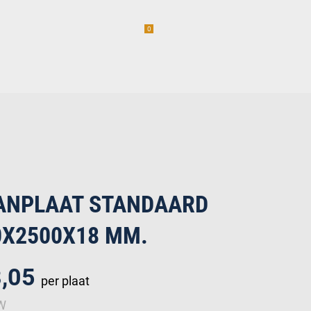
0
am
Vacatures (1)
incl. BTW
erwaren
ANPLAAT STANDAARD
0X2500X18 MM.
8,05
per plaat
TW