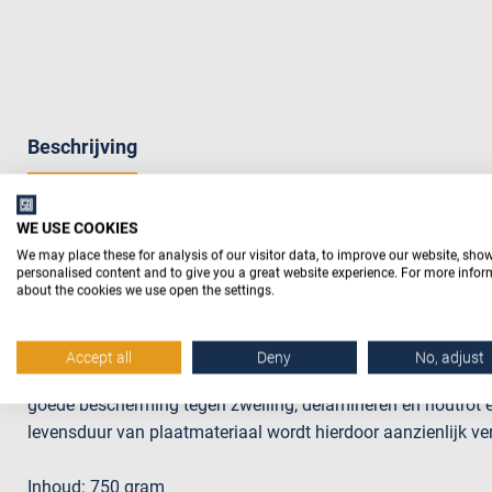
Beschrijving
WE USE COOKIES
Productomschrijving
We may place these for analysis of our visitor data, to improve our website, sho
personalised content and to give you a great website experience. For more info
about the cookies we use open the settings.
Randsealer is speciaal ontwikkeld voor het afdichten van o
gebruiksklaar 1-component systeem met een hoog afdichten
en droogtijden en toepasbaar in combinatie met de meest
Accept all
Deny
No, adjust
de lage viscositeit heeft randsealer een zeer goed indringen
goede bescherming tegen zwelling, delamineren en houtrot en
levensduur van plaatmateriaal wordt hierdoor aanzienlijk ve
Inhoud: 750 gram