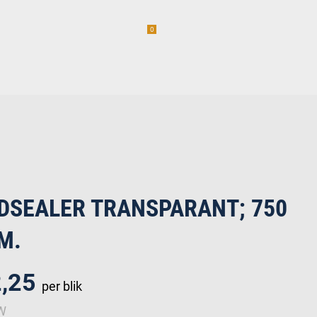
0
am
Vacatures (1)
incl. BTW
erwaren
DSEALER TRANSPARANT; 750
M.
2,25
per blik
TW