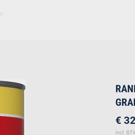
Inspiratie
Duurza
Plaat
Isolatie
Afbouw
Ruwbouw
Deuren
Bevestiging
IJz
RAN
GRA
€ 3
incl. B