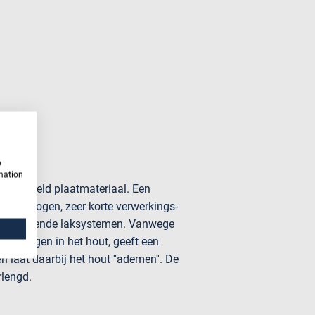
w
rmation
nbehandeld plaatmateriaal. Een
d vermogen, zeer korte verwerkings-
 voorkomende laksystemen. Vanwege
d vermogen in het hout, geeft een
 laat daarbij het hout ''ademen''. De
rlengd.