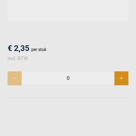
men
€ 2,35
per stuk
incl. BTW