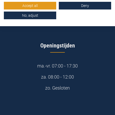
0345-577163
Accept all
Deny
No, adjust
online@stemidbouwstoffen.nl
Openingstijden
ma.-vr.
07:00 - 17:30
za.
08:00 - 12:00
zo.
Gesloten