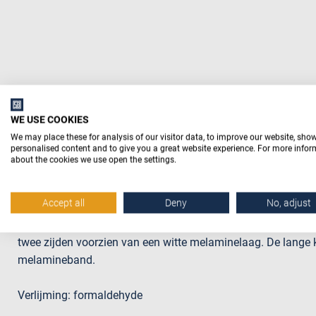
Beschrijving
WE USE COOKIES
We may place these for analysis of our visitor data, to improve our website, sho
personalised content and to give you a great website experience. For more info
about the cookies we use open the settings.
Productomschrijving
Deze wit gemelamineerde houtvezelplaat is opgebouwd uit dr
Accept all
Deny
No, adjust
opgebouwd uit grove vezels en zorgt vooral voor de sterkte 
zijn opgebouwd uit fijnere vezels en zorgen voor een gladder
twee zijden voorzien van een witte melaminelaag. De lange 
melamineband.
Verlijming: formaldehyde