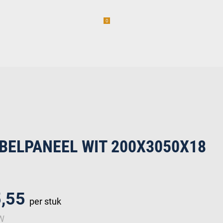
0
am
Vacatures (1)
incl. BTW
erwaren
BELPANEEL WIT 200X3050X18
5,55
per stuk
TW