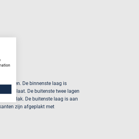
w
rmation
ie lagen. De binnenste laag is
van de plaat. De buitenste twee lagen
 oppervlak. De buitenste laag is aan
kanten zijn afgeplakt met