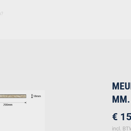
Inspiratie
Duurza
Plaat
Isolatie
Afbouw
Ruwbouw
Deuren
Bevestiging
IJz
MEU
MM.
€ 1
incl. B