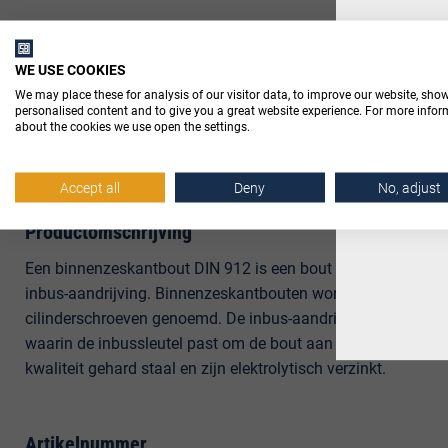
WE USE COOKIES
Har
We may place these for analysis of our visitor data, to improve our website, sho
personalised content and to give you a great website experience. For more info
about the cookies we use open the settings.
In v
Beschrijving
Accept all
Deny
No, adjust
Productomschrijving
Een binnenzeskantbout DIN 912 is een bout met metrische d
inbus-aandrijving. Binnenzeskantbouten worden ook wel in
cilinderschroeven genoemd. De inbus-aandrijving op de kop 
waarin de inbussleutel past om de bout aan te draaien. Dez
kwaliteit gehard staal en zijn elektrolytisch verzinkt.
Artikelnummer