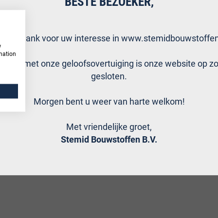
BESTE BEZOEKER,
telijk dank voor uw interesse in www.stemidbouwstoffen
w
rmation
erband met onze geloofsovertuiging is onze website op z
gesloten.
Morgen bent u weer van harte welkom!
Met vriendelijke groet,
raad en een cilinderkop met een
Stemid Bouwstoffen B.V.
busbouten, inbusschroeven of
van de bout is een gat met zes zijden
e binnenzeskantbouten zijn van 8.8