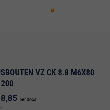
0
am
Vacatures (1)
incl. BTW
erwaren
USBOUTEN VZ CK 8.8 M6X80
 200
08,85
per doos
TW