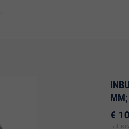
Inspiratie
Duurza
Plaat
Isolatie
Afbouw
Ruwbouw
Deuren
Bevestiging
IJz
INB
MM;
€ 1
incl. B