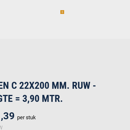
0
am
Vacatures (1)
incl. BTW
erwaren
EN C 22X200 MM. RUW -
TE = 3,90 MTR.
1,39
per stuk
TW