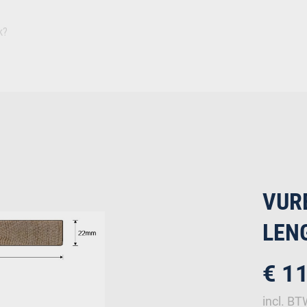
Inspiratie
Duurza
Plaat
Isolatie
Afbouw
Ruwbouw
Deuren
Bevestiging
IJz
VUR
LENG
€ 1
incl. B