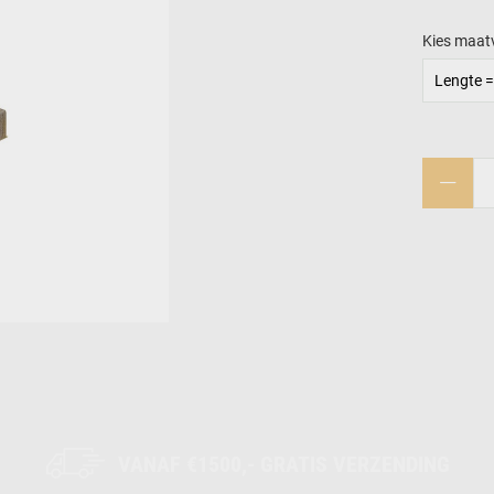
Kies maat
Lengte =
VANAF €1500,- GRATIS VERZENDING