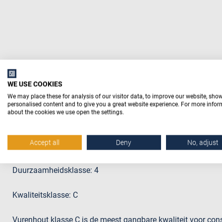
Beschrijving
WE USE COOKIES
We may place these for analysis of our visitor data, to improve our website, sho
personalised content and to give you a great website experience. For more info
about the cookies we use open the settings.
Productomschrijving
Noord-Europees ruw vuren bouwhout met rechte hoeken gesc
Accept all
Deny
No, adjust
toepassingen.
Duurzaamheidsklasse: 4
Kwaliteitsklasse: C
Vurenhout klasse C is de meest gangbare kwaliteit voor cons