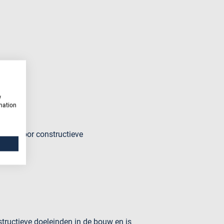
w
rmation
hikt voor constructieve
tructieve doeleinden in de bouw en is