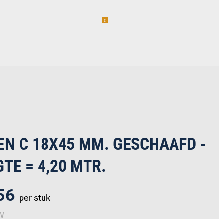
0
am
Vacatures (1)
incl. BTW
erwaren
EN C 18X45 MM. GESCHAAFD -
TE = 4,20 MTR.
,56
per stuk
TW