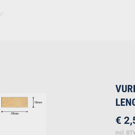
Inspiratie
Duurza
Plaat
Isolatie
Afbouw
Ruwbouw
Deuren
Bevestiging
IJz
VUR
LENG
€ 2
incl. B