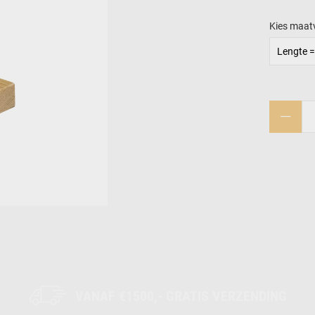
Kies maat
Lengte =
VANAF €1500,- GRATIS VERZENDING