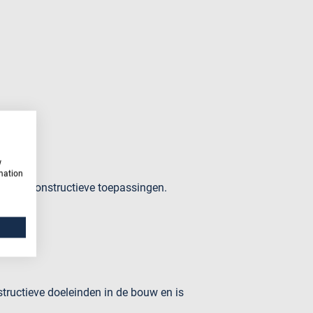
w
rmation
 voor constructieve toepassingen.
tructieve doeleinden in de bouw en is