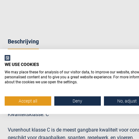
Beschrijving
WE USE COOKIES
Productomschrijving
We may place these for analysis of our visitor data, to improve our website, sho
personalised content and to give you a great website experience. For more info
about the cookies we use open the settings.
Noord-Europees vuren bouwhout met rechte hoeken geschikt
Duurzaamheidsklasse: 4
Accept all
Deny
No, adjust
Kwaliteitsklasse: C
Vurenhout klasse C is de meest gangbare kwaliteit voor cons
geschikt voor draagbalken, spanten, regelwerk, en vloeren.