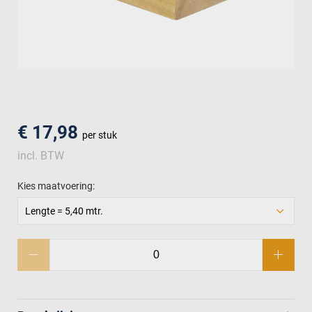
men
€ 17,98
per stuk
incl. BTW
Kies maatvoering:
Lengte = 5,40 mtr.