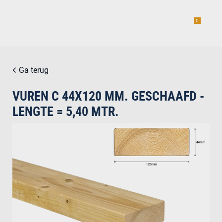
0
Ga terug
VUREN C 44X120 MM. GESCHAAFD -
estiging
LENGTE = 5,40 MTR.
g