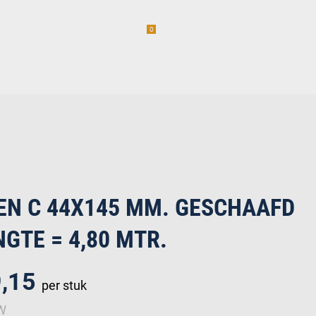
0
am
Vacatures (1)
incl. BTW
erwaren
EN C 44X145 MM. GESCHAAFD
NGTE = 4,80 MTR.
9,15
per stuk
TW