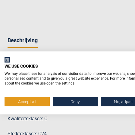
Beschrijving
WE USE COOKIES
Productomschrijving
We may place these for analysis of our visitor data, to improve our website, sho
personalised content and to give you a great website experience. For more info
Noord-Europees vuren bouwhout met afgeronde hoeken gesch
about the cookies we use open the settings.
toepassingen.
Accept all
Deny
No, adjust
Duurzaamheidsklasse: 4
Kwaliteitsklasse: C
Sterkteklasse: C24