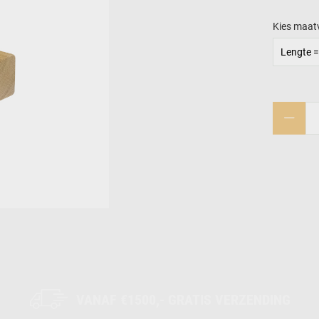
Kies maat
Lengte =
VANAF €1500,- GRATIS VERZENDING