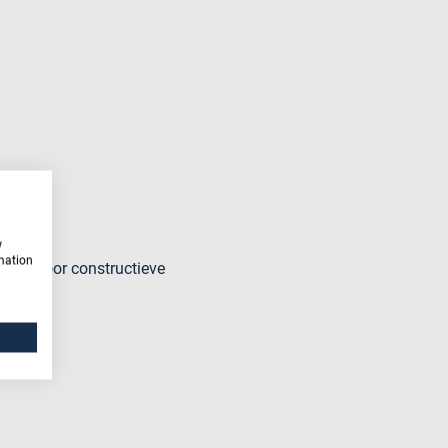
w
rmation
ikt voor constructieve