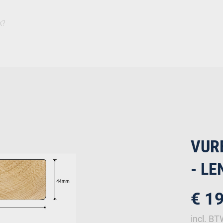
Inspiratie
Duurza
Plaat
Isolatie
Afbouw
Ruwbouw
Deuren
Bevestiging
IJz
VUR
- LE
€ 1
incl. B