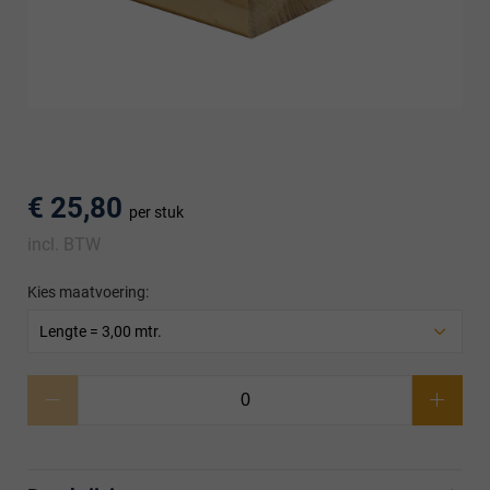
men
€ 25,80
per stuk
incl. BTW
Kies maatvoering:
Lengte = 3,00 mtr.