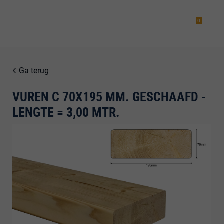
0
Ga terug
VUREN C 70X195 MM. GESCHAAFD -
estiging
LENGTE = 3,00 MTR.
g