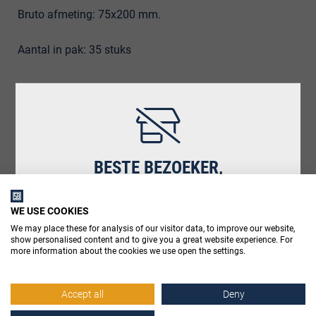
Bruto afmeting: 75x200 mm.
Aantal in pak: 35 stuks
Artikelnummer
4001013002900
BESTE BEZOEKER,
WE USE COOKIES
Hartelijk dank voor uw interesse in
We may place these for analysis of our visitor data, to improve our website,
www.stemidbouwstoffen.nl.
show personalised content and to give you a great website experience. For
more information about the cookies we use open the settings.
In verband met onze geloofsovertuiging is
onze website op zondag gesloten.
Accept all
Deny