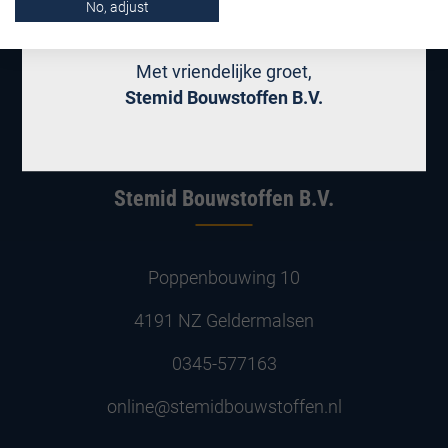
No, adjust
Morgen bent u weer van harte welkom!
Met vriendelijke groet,
Stemid Bouwstoffen B.V.
Stemid Bouwstoffen B.V.
Poppenbouwing 10
4191 NZ Geldermalsen
0345-577163
online@stemidbouwstoffen.nl