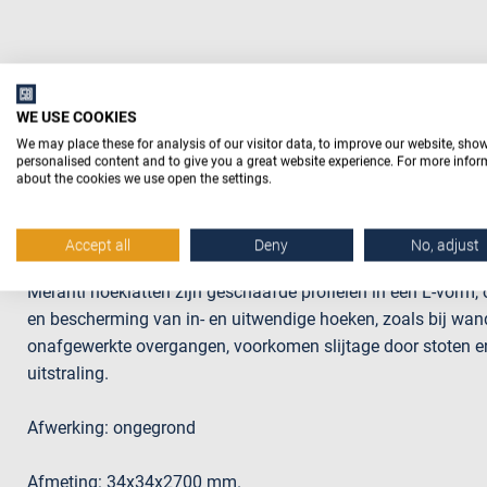
WE USE COOKIES
Beschrijving
We may place these for analysis of our visitor data, to improve our website, sho
personalised content and to give you a great website experience. For more info
about the cookies we use open the settings.
Accept all
Deny
No, adjust
Productomschrijving
Meranti hoeklatten zijn geschaafde profielen in een L-vorm,
en bescherming van in- en uitwendige hoeken, zoals bij wan
onafgewerkte overgangen, voorkomen slijtage door stoten en
uitstraling.
Afwerking: ongegrond
Afmeting: 34x34x2700 mm.