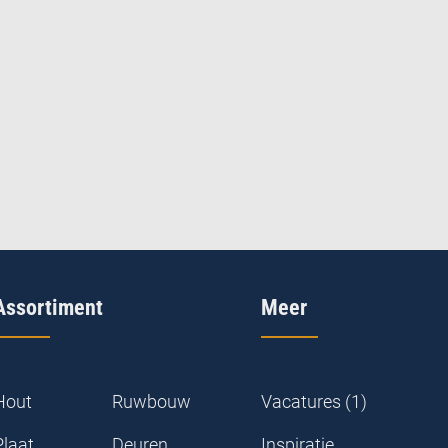
Assortiment
Meer
Hout
Ruwbouw
Vacatures (1)
Plaat
Deuren
Inspiratie