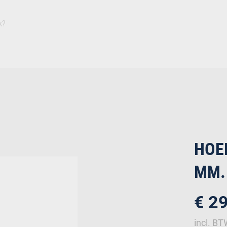
Inspiratie
Duurza
Plaat
Isolatie
Afbouw
Ruwbouw
Deuren
Bevestiging
IJz
HOE
MM.
€ 2
incl. B