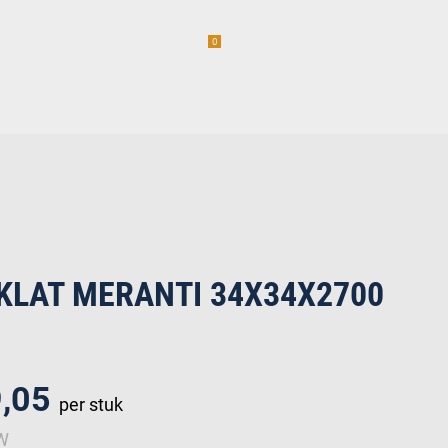
0
am
Vacatures (1)
incl. BTW
erwaren
KLAT MERANTI 34X34X2700
9,05
per stuk
TW