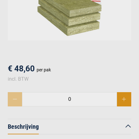
men
€ 48,60
per pak
incl. BTW
Beschrijving