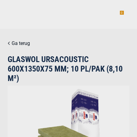
0
Ga terug
GLASWOL URSACOUSTIC
estiging
600X1350X75 MM; 10 PL/PAK (8,10
M²)
g