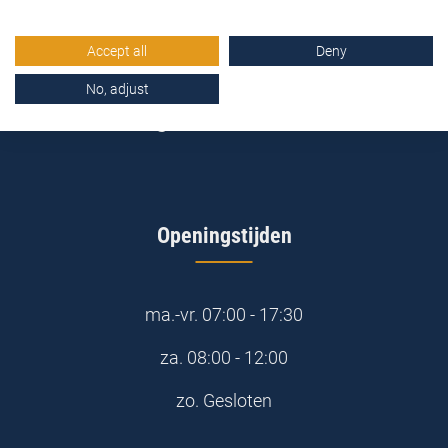
4191 NZ Geldermalsen
Accept all
Deny
0345-577163
No, adjust
online@stemidbouwstoffen.nl
Openingstijden
ma.-vr.
07:00 - 17:30
za.
08:00 - 12:00
zo.
Gesloten