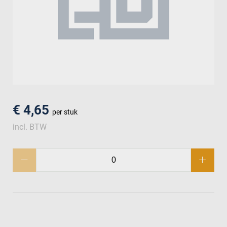
men
€ 4,65
per stuk
incl. BTW