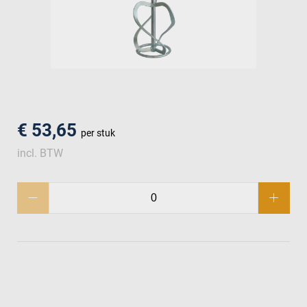
men
€ 53,65
per stuk
incl. BTW