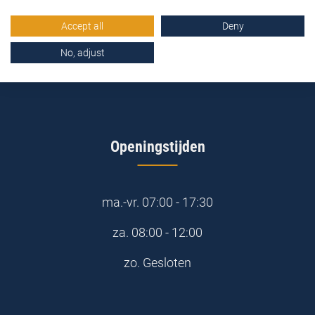
4191 NZ Geldermalsen
Accept all
Deny
0345-577163
No, adjust
online@stemidbouwstoffen.nl
Openingstijden
ma.-vr.
07:00 - 17:30
za.
08:00 - 12:00
zo.
Gesloten