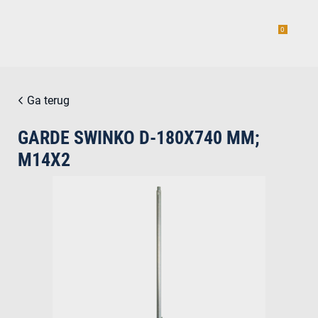
0
Ga terug
GARDE SWINKO D-180X740 MM;
estiging
M14X2
g