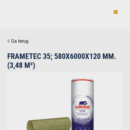
0
Ga terug
FRAMETEC 35; 580X6000X120 MM.
estiging
(3,48 M²)
g