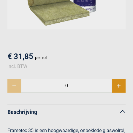
men
€ 31,85
per rol
incl. BTW
Beschrijving
Frametec 35 is een hoogwaardige, onbeklede glaswolrol,