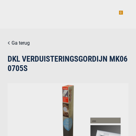
0
Ga terug
DKL VERDUISTERINGSGORDIJN MK06
estiging
0705S
g