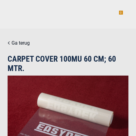
0
Ga terug
CARPET COVER 100MU 60 CM; 60
estiging
MTR.
g