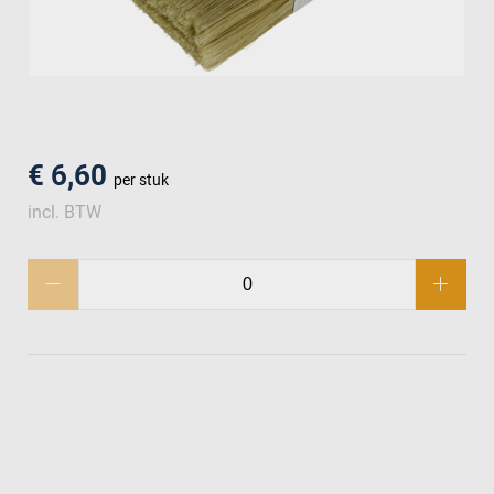
men
€ 6,60
per stuk
incl. BTW