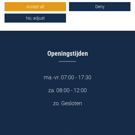
0345-577163
Accept all
Deny
No, adjust
online@stemidbouwstoffen.nl
Openingstijden
ma.-vr.
07:00 - 17:30
za.
08:00 - 12:00
zo.
Gesloten