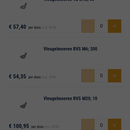
€ 57,40
per doos
incl. BTW
men
Vleugelmoeren RVS M6; 200
€ 54,35
per doos
incl. BTW
Vleugelmoeren RVS M20; 10
€ 100,95
per doos
incl. BTW