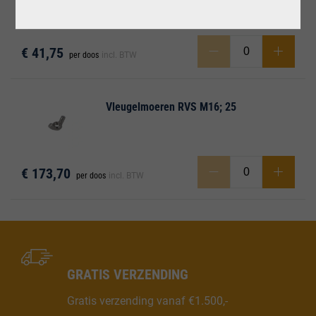
€ 41,75
per doos
incl. BTW
Vleugelmoeren RVS M16; 25
€ 173,70
per doos
incl. BTW
GRATIS VERZENDING
Gratis verzending vanaf €1.500,-