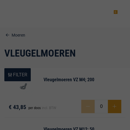
0
Moeren
VLEUGELMOEREN
estiging
FILTER
Vleugelmoeren VZ M4; 200
g
€ 43,85
per doos
incl. BTW
Vleugelmoeren VZ M12; 50