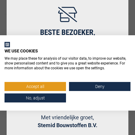
€ 38,75
per doos
incl. BTW
Vleugelmoeren RVS M12; 50
BESTE BEZOEKER,
WE USE COOKIES
€ 102,70
Hartelijk dank voor uw interesse in
per doos
incl. BTW
We may place these for analysis of our visitor data, to improve our website,
www.stemidbouwstoffen.nl.
show personalised content and to give you a great website experience. For
more information about the cookies we use open the settings.
In verband met onze geloofsovertuiging is
Vleugelmoeren VZ M10; 100
onze website op zondag gesloten.
Accept all
Deny
No, adjust
Morgen bent u weer van harte welkom!
€ 56,05
per doos
incl. BTW
Met vriendelijke groet,
Stemid Bouwstoffen B.V.
Vleugelmoeren RVS M5; 200