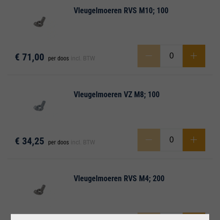
Vleugelmoeren RVS M10; 100
€ 71,00
per doos
incl. BTW
Vleugelmoeren VZ M8; 100
€ 34,25
per doos
incl. BTW
Vleugelmoeren RVS M4; 200